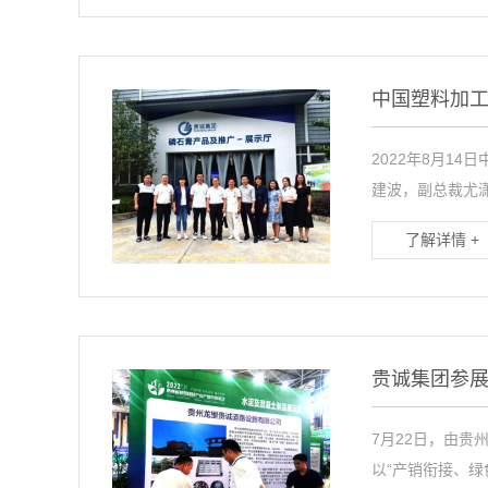
中国塑料加
2022年8月1
建波，副总裁尤潇
了解详情 +
贵诚集团参展
7月22日，由
以“产销衔接、绿色