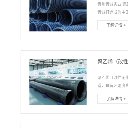
贵州贵诚实业(集
贵诚打造成为中国城
了解详情 +
聚乙烯（改性
聚乙烯（改性无
道，具有环刚度高
了解详情 +