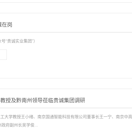
诚在岗
号“贵诚实业集团”）
学教授及黔南州领导莅临贵诚集团调研
京理工大学教授王小绪、南京国通智能科技有限公司董事长王一宁、南京中
政府副州长吴学俊...