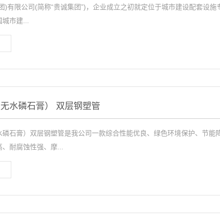
团)有限公司(简称“贵诚集团”)，企业成立之初就定位于城市建设配套设
市建...
无水磷石膏） 双层钢塑管
水磷石膏）双层钢塑管是我公司一款综合性能优良、绿色环境保护、节能
、耐腐蚀性强、摩...