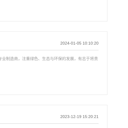
2024-01-05 10:10:20
施专业制造商，注重绿色、生态与环保的发展，有志于将贵
2023-12-19 15:20:21