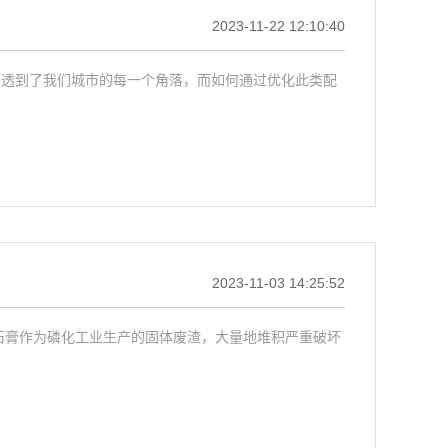
2023-11-22 12:10:40
渗透到了我们城市的每一个角落，而如何通过优化此类配
2023-11-03 14:25:52
石膏作为磷化工业生产的固体废渣，大量地堆积严重破坏