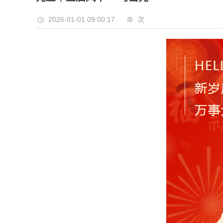
2026-01-01 09:00:17
次