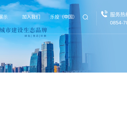
服务热
展示
加入我们
乐投（中国）
0854-
7