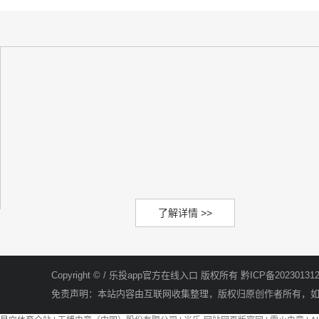
了解详情 >>
Copyright © / 乐投app官方在线入口 版权所有
黔ICP备20230131
免责声明：本站内容由互联网收集整理，版权归原创作者所有，