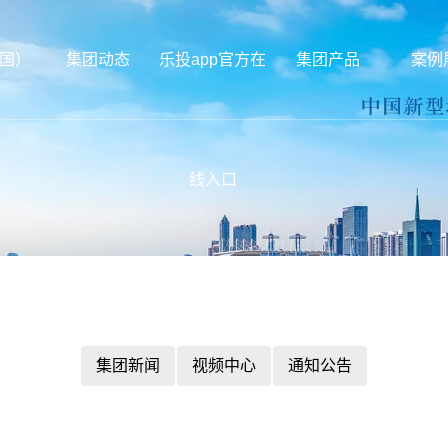
国）
集团动态
乐投app官方在
集团产品
案例
线入口
集团新闻
视频中心
通知公告