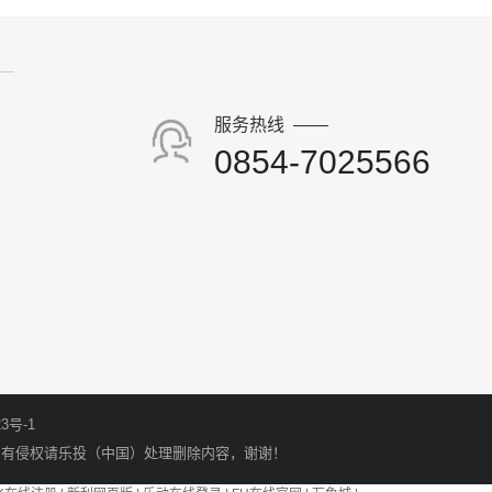
服务热线 ——
0854-
7025566
23号-1
如有侵权请乐投（中国）处理删除内容，谢谢！